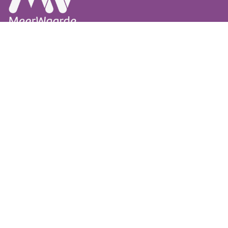
Vragen of meer informatie?
023-569 88 70
info@haarlemmermeervoorelkaar.nl
Dokter Van Dorstenstraat 1
2132 JR Hoofddorp
Volg Haarlemmermeervoorelkaar
Schrijf je in voor onze nieuwsbrief